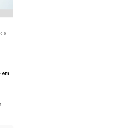
do a
o em
a