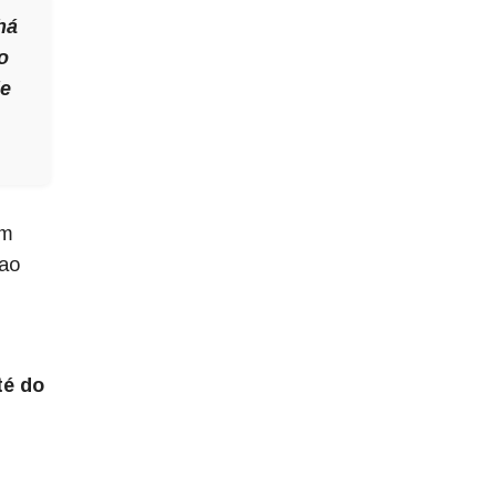
há
o
de
om
 ao
té do