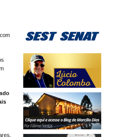
 com
os
em
cado
ais
ares,