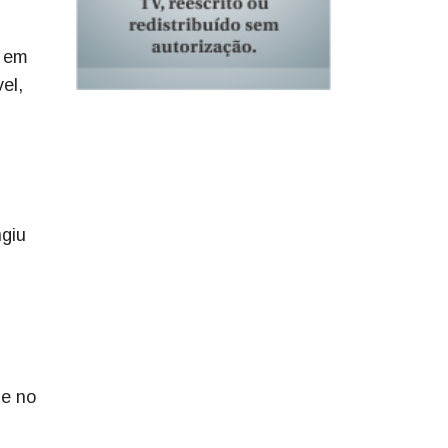
e em
el,
ngiu
 e no