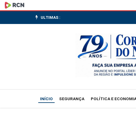
Demanda
por
ULTIMAS :
trabalhadores
mantém
mercado
resiliente,
avalia
IBGE
INÍCIO
SEGURANÇA
POLÍTICA E ECONOMI