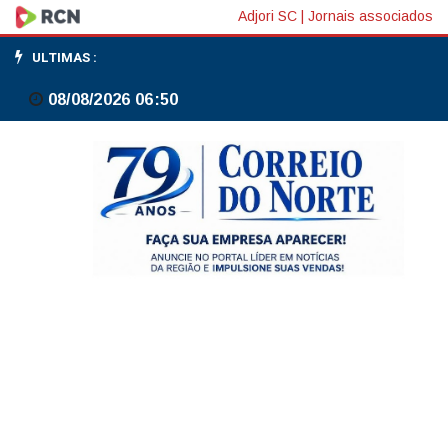
Fatores
Adjori SC
|
Jornais associados
técnicos
ULTIMAS :
se
08/08/2026 06:50
sobrepõem
a
Caged
fraco
e
taxas
de