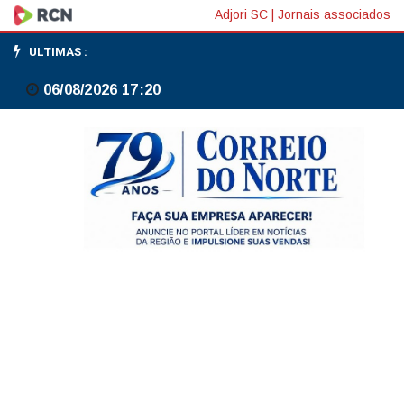
Dell
Adjori SC
|
Jornais associados
supera
ULTIMAS :
estimativas
06/08/2026 17:20
em
lucro
e
receita
e
eleva
projeções