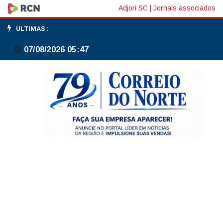
Líder
Adjori SC
|
Jornais associados
da
ULTIMAS :
oposição
07/08/2026 05:47
defende
adiamento
de
PEC
do
6x1,
compensação