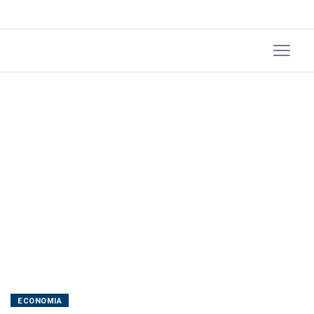
a
empresas
e
pagamento
por
hora
ECONOMIA