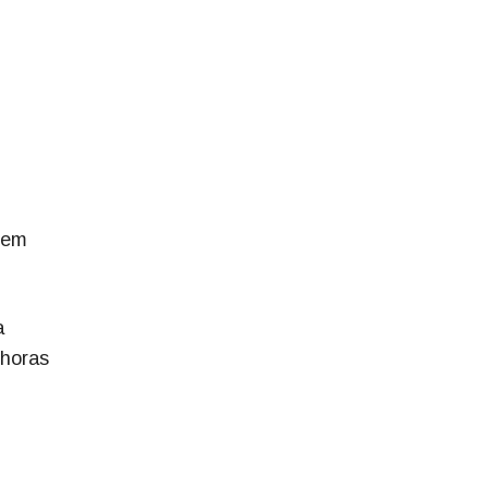
e em
a
 horas