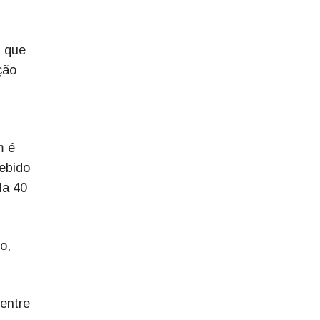
, que
ção
m é
cebido
la 40
o,
entre