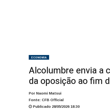
da
oposição
ao
fim
da
escala
ECONOMIA
6x1
Alcolumbre envia a 
da oposição ao fim d
Por Naomi Matsui
Fonte: CFB Official
Publicado 28/05/2026 18:30