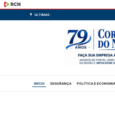
Alcolumbre
envia
ULTIMAS :
a
comissão
do
Senado
PEC
que
INÍCIO
SEGURANÇA
POLÍTICA E ECONOMI
será
contraponto