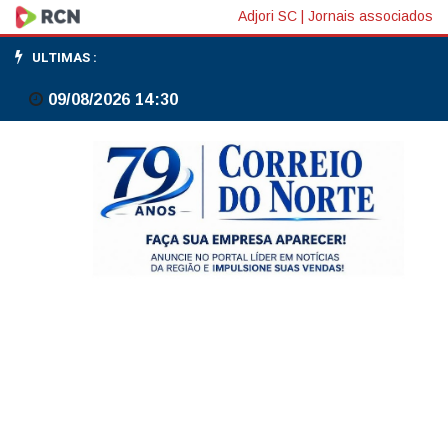
União
Adjori SC
|
Jornais associados
e
ULTIMAS :
DF
09/08/2026 14:30
firmam
acordo
para
socorro
ao
BRB
com