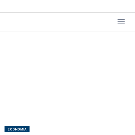
garantia
de
bancos
ECONOMIA