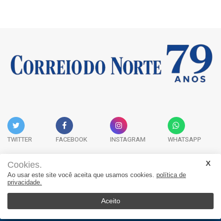
TWITTER
FACEBOOK
INSTAGRAM
WHATSAPP
Cookies.
Ao usar este site você aceita que usamos cookies.
política de
Acervo Digital
Fale Conosco
Quem Somos
privacidade.
JORNAL CORREIO DO NORTE - Whatsapp: 47 9 8865-7880
Aceito
© 2026, Jornal Correio do Norte. Todos os direitos reservados