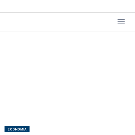
diz
Maílson
da
Nobrega
ECONOMIA