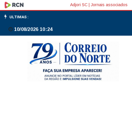
Constituição
Adjori SC
|
Jornais associados
de
ULTIMAS :
1988
10/08/2026 10:24
foi
o
maior
desastre
econômico
da
história,