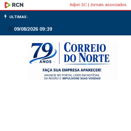
Encomendas
Adjori SC
|
Jornais associados
de
ULTIMAS :
bens
09/08/2026 09:39
duráveis
nos
EUA
sobem
7,9%
em
abril