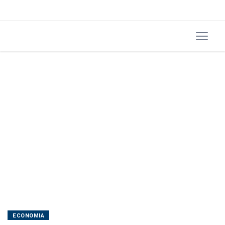
ante
março
ECONOMIA