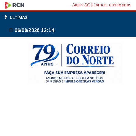
Lula
Adjori SC
|
Jornais associados
diz
ULTIMAS :
que
06/08/2026 12:14
fim
da
escala
6x1
é
'conquista
histórica