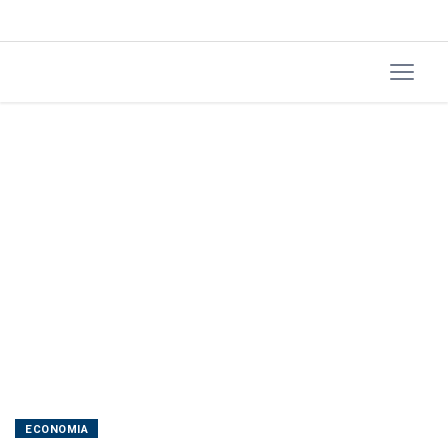
e
civilizatória'
ECONOMIA