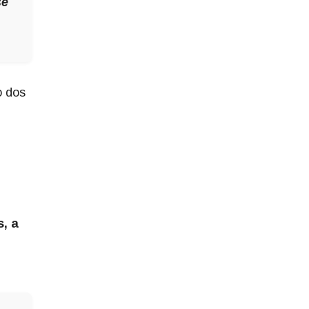
se
o dos
s, a