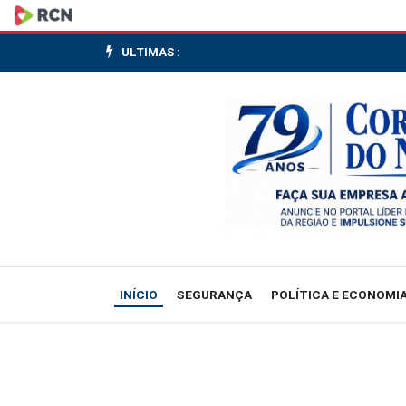
Lula
sanciona
ULTIMAS :
lei
que
cria
Universidade
Federal
Indígena
INÍCIO
SEGURANÇA
POLÍTICA E ECONOMI