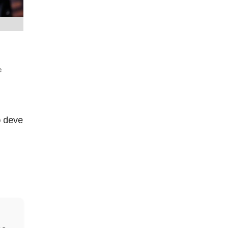
e
o deve