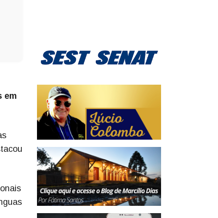
s em
as
stacou
ionais
ínguas