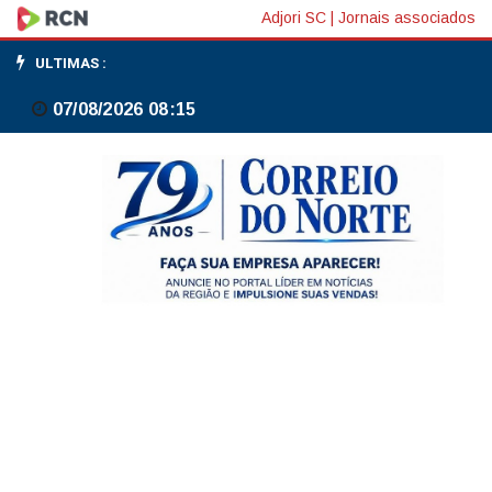
Economia
Adjori SC
|
Jornais associados
brasileira
ULTIMAS :
cresce
07/08/2026 08:15
1,1%
no
1º
trimestre