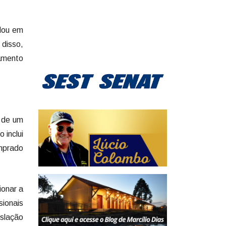
idou em
 disso,
amento
o de um
 inclui
omprado
ionar a
sionais
islação