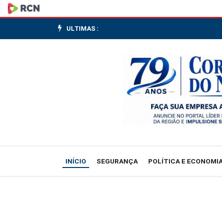
Vereadores
de
ULTIMAS :
Canoinhas
cobram
respostas
sobre
gastos
públicos
INÍCIO
SEGURANÇA
POLÍTICA E ECONOMI
e
áreas