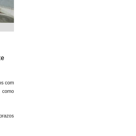
te
tos com
as como
 prazos