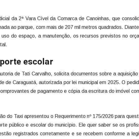
icial da 2ª Vara Cível da Comarca de Canoinhas, que consol
inada ao parque, com mais de 207 mil metros quadrados. Diante
 uso do espaço, a manutenção, os recursos previstos no orç
tal.
porte escolar
oria de Tati Carvalho, solicita documentos sobre a aquisiçã
e de Caraguatá, autorizada por lei municipal em 2025. O pedido
r, comprovantes de pagamento e cópia da escritura do imóvel c
são do Taxi apresentou o Requerimento nº 175/2026 para quest
te público e escolar do município. Ele quer saber se os profis
 estão registrados corretamente e se recebem conforme a leg