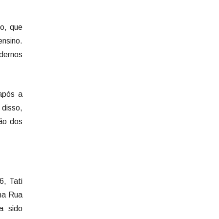
ho, que
ensino.
dernos
após a
 disso,
ção dos
, Tati
 na Rua
a sido