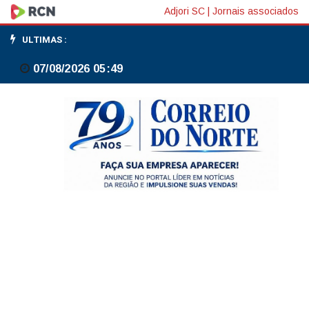
AmplaNorte
Adjori SC
|
Jornais associados
debate
ULTIMAS :
desenvolvimento
07/08/2026 05:49
regional
e
possível
adesão
de
novo
município