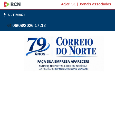
Três
Adjori SC
|
Jornais associados
Barras
ULTIMAS :
avança
06/08/2026 17:13
na
modernização
do
Estatuto
do
Magistério