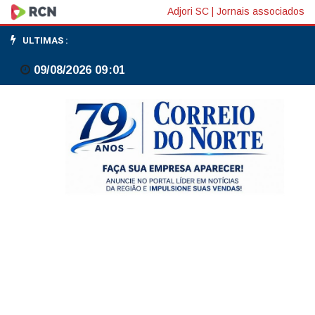
S&PGR
Adjori SC
|
Jornais associados
confirma
ULTIMAS :
rating
09/08/2026 09:01
e
perspectiva
positiva
da
África
do
Sul