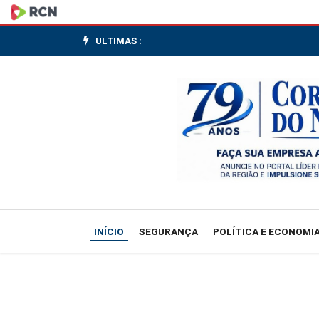
Ânima
e
ULTIMAS :
Gerdau
fazem
parceria
para
criar
curso
INÍCIO
SEGURANÇA
POLÍTICA E ECONOMI
tecnológico
voltado