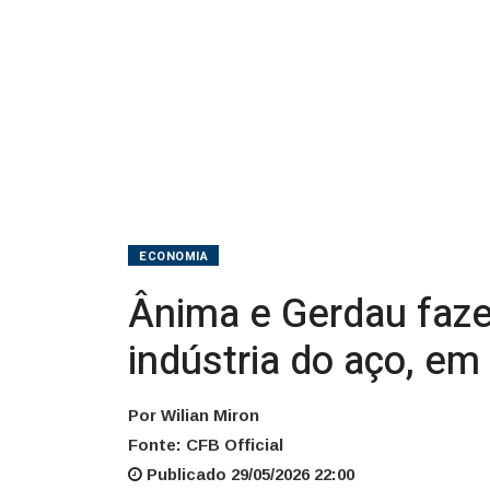
à
indústria
do
aço,
em
MG
ECONOMIA
Ânima e Gerdau fazem
indústria do aço, e
Por Wilian Miron
Fonte: CFB Official
Publicado 29/05/2026 22:00