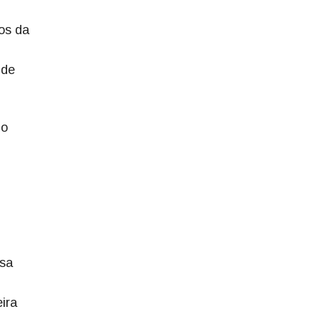
os da
 de
do
isa
ira