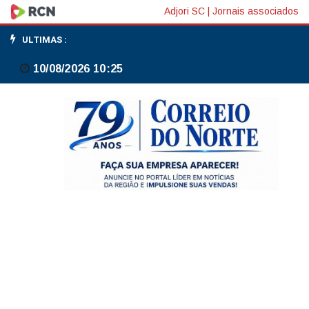
Bolsas
Adjori SC
|
Jornais associados
de
ULTIMAS :
NY
10/08/2026 10:25
fecham
em
alta
com
otimismo
por
acordo