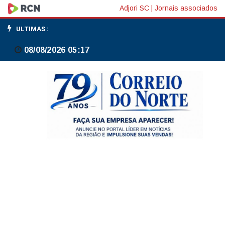
BC
Adjori SC
|
Jornais associados
exigirá
ULTIMAS :
relatório
08/08/2026 05:17
de
auditoria
independente
para
autorizar
empresas
de