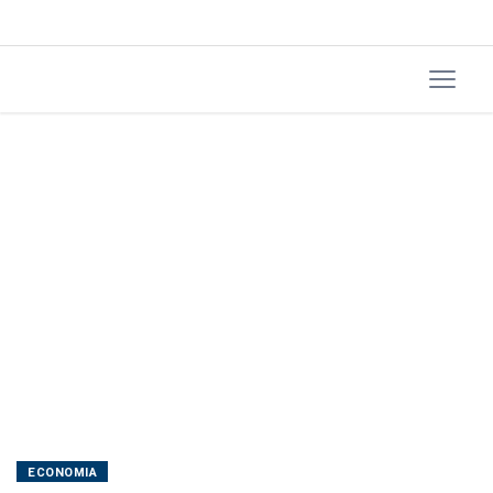
ativos
virtuais
ECONOMIA