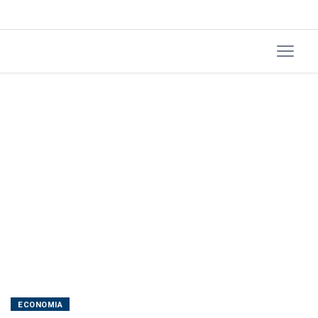
aponta
IBGE
ECONOMIA