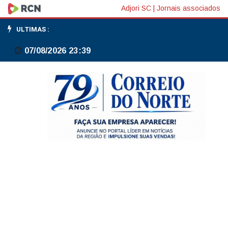
PIB
Adjori SC
|
Jornais associados
no
ULTIMAS :
1º
07/08/2026 23:39
trimestre
renova
patamar
recorde
na
série
histórica,