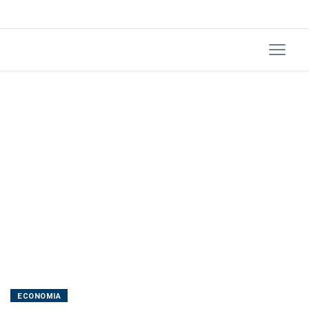
de
fertilizantes
ECONOMIA