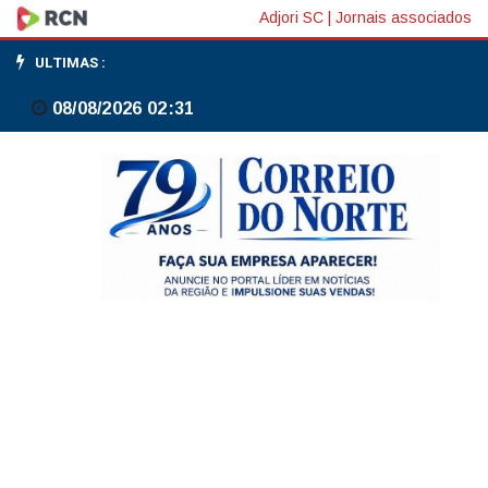
Presidente
Adjori SC
|
Jornais associados
da
ULTIMAS :
Petrobras
08/08/2026 02:31
diz
que
pretende
dobrar
capacidade
das
fábricas