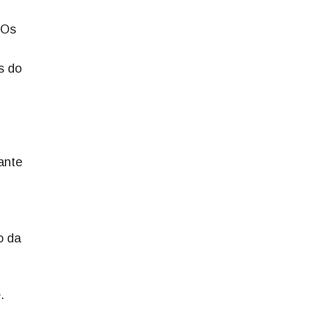
 Os
s do
ante
o da
.