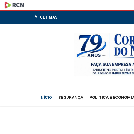
Exportações
caem
ULTIMAS :
1,7%
no
1º
tri
de
2026
INÍCIO
SEGURANÇA
POLÍTICA E ECONOMI
ante
4º