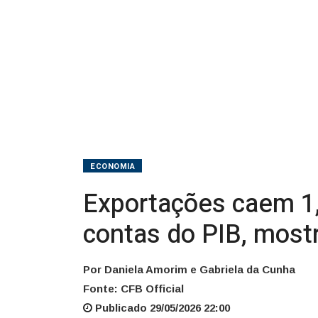
tri
de
2025
nas
contas
do
ECONOMIA
PIB,
Exportações caem 1,7
mostra
contas do PIB, most
IBGE
Por Daniela Amorim e Gabriela da Cunha
Fonte: CFB Official
Publicado 29/05/2026 22:00