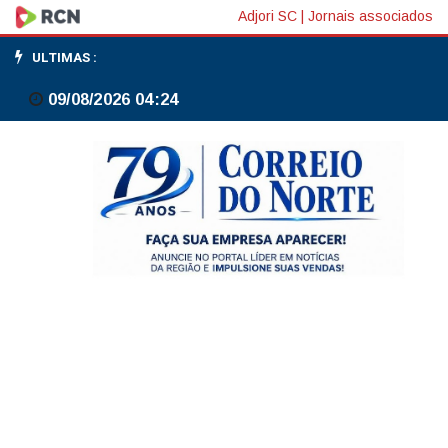
Saldo
Adjori SC
|
Jornais associados
de
ULTIMAS :
operações
09/08/2026 04:24
de
crédito
garantidas
pela
União
atinge
R$