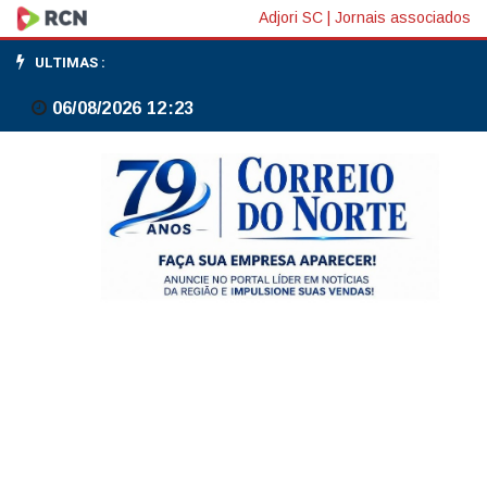
Dirigente
Adjori SC
|
Jornais associados
do
ULTIMAS :
Fed
06/08/2026 12:23
vê
política
monetária
dos
EUA
em
boa