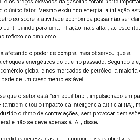
, e os preços elevados da gasolina foram parte importa
o único fator. Mesmo excluindo energia, a inflação est
petróleo sobre a atividade econômica possa não ser clar
o contribuindo para uma inflação mais alta", acrescento
o reflexo do ambiente.
stá afetando o poder de compra, mas observou que a
 choques energéticos do que no passado. Segundo ele
omércio global e nos mercados de petróleo, a maioria
idade de um crescimento estável.
e que o setor está "em equilíbrio", impulsionado em pa
também citou o impacto da inteligência artificial (IA), 
eduzido o ritmo de contratações, sem provocar demissõe
ral e não se deve apenas à IA", disse.
medidas necessárias para cumprir nossos objetivos",