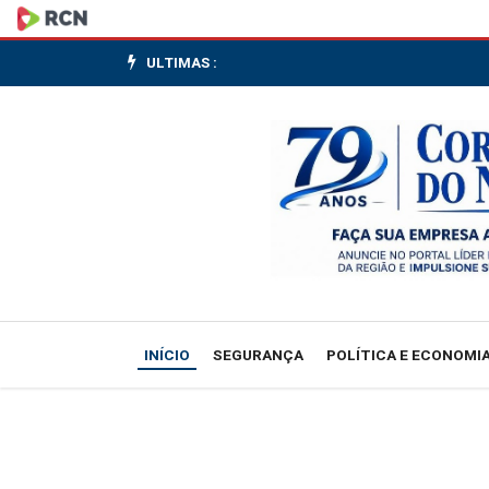
Membro
do
ULTIMAS :
Fed
alerta
sobre
inflação
alta
e
INÍCIO
SEGURANÇA
POLÍTICA E ECONOMI
descarta
que