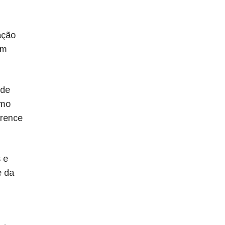
ação
em
 de
umo
erence
 e
e da