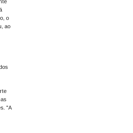
nte
á
o, o
u, ao
,
 dos
rte
mas
s. "A