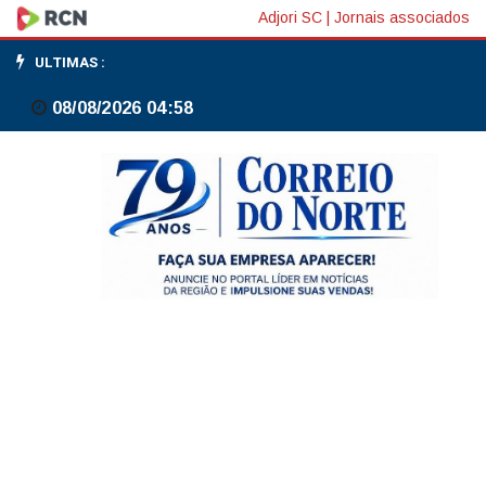
Japão
Adjori SC
|
Jornais associados
gasta
ULTIMAS :
em
08/08/2026 04:58
maio
recorde
de
quase
US$
74
bilhões