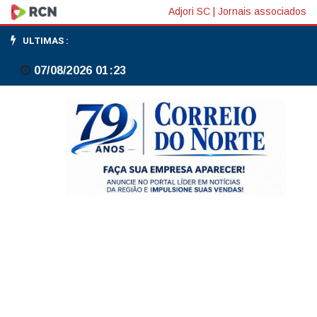
EUA
Adjori SC
|
Jornais associados
determinam
ULTIMAS :
inspeções
07/08/2026 01:23
em
jatos
Embraer
Phenom
300
após
problema