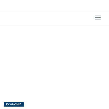
em
testes
ECONOMIA