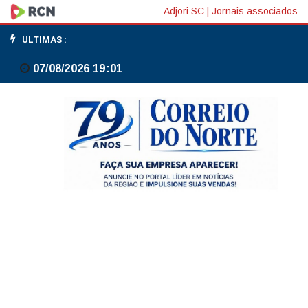
PMI
Adjori SC
|
Jornais associados
industrial
ULTIMAS :
da
07/08/2026 19:01
China
permanece
estável
em
maio
com
pressão