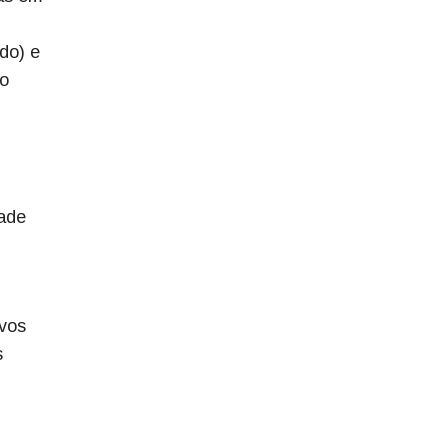
do) e
 o
tade
ivos
s