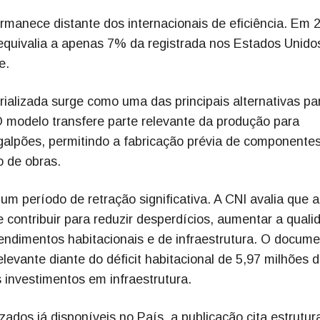
manece distante dos internacionais de eficiência. Em 
 equivalia a apenas 7% da registrada nos Estados Unido
e.
rializada surge como uma das principais alternativas pa
 O modelo transfere parte relevante da produção para
galpões, permitindo a fabricação prévia de componente
o de obras.
um período de retração significativa. A CNI avalia que a
 contribuir para reduzir desperdícios, aumentar a quali
endimentos habitacionais e de infraestrutura. O docum
levante diante do déficit habitacional de 5,97 milhões 
 investimentos em infraestrutura.
izados já disponíveis no País, a publicação cita estrutu