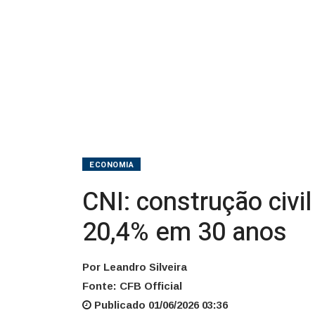
cair
20,4%
em
30
anos
ECONOMIA
CNI: construção civi
20,4% em 30 anos
Por Leandro Silveira
Fonte: CFB Official
Publicado 01/06/2026 03:36