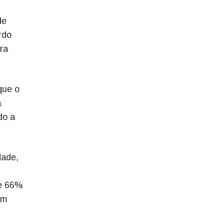
de
rdo
ra
que o
a
do a
dade,
te 66%
am