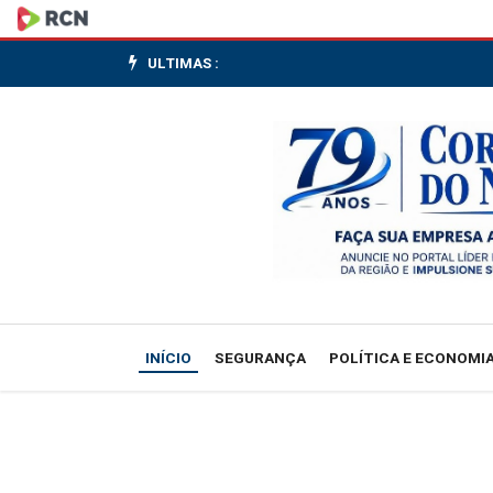
CNI:
construção
ULTIMAS :
civil
perde
espaço
no
PIB
e
INÍCIO
SEGURANÇA
POLÍTICA E ECONOMI
vê
produtividade