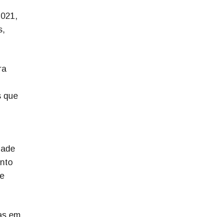
2021,
s,
ra
s que
dade
ento
de
ras em