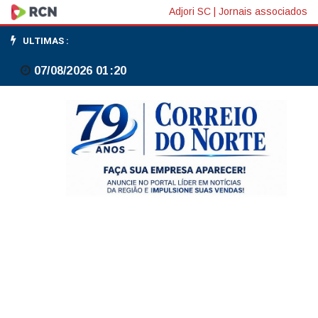
Bolsas
Adjori SC
|
Jornais associados
da
ULTIMAS :
Ásia
07/08/2026 01:20
fecham
majoritariamente
em
alta;
IA
leva
Japão