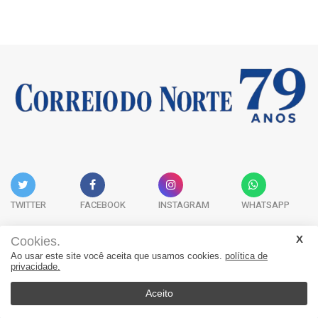
TWITTER
FACEBOOK
INSTAGRAM
WHATSAPP
Cookies.
Ao usar este site você aceita que usamos cookies.
política de
Acervo Digital
Fale Conosco
Quem Somos
privacidade.
JORNAL CORREIO DO NORTE - Whatsapp: 47 9 8865-7880
Aceito
© 2026, Jornal Correio do Norte. Todos os direitos reservados