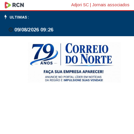
IRPF
Adjori SC
|
Jornais associados
2026
ULTIMAS :
bate
09/08/2026 09:26
recorde
com
44,4
milhões
de
declarações
enviadas