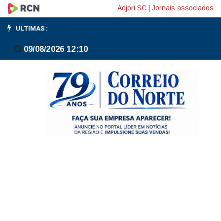
Ministra
Adjori SC
|
Jornais associados
do
ULTIMAS :
STJ
09/08/2026 12:10
vê
investigação
sobre
Della
Coletta
'eternizada'
e