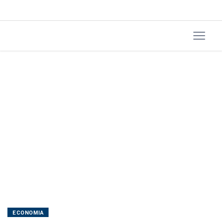
tranca
inquérito
de
7
anos
ECONOMIA