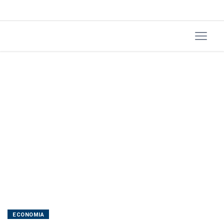
não
tem
reunião,
diz
Durigan
ECONOMIA