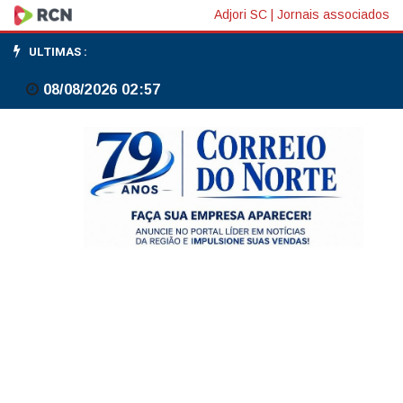
Estou
Adjori SC
|
Jornais associados
sempre
ULTIMAS :
aberto
08/08/2026 02:57
a
autoridades
dos
EUA,
mas
por
enquanto