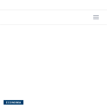
impulsionadas
por
techs
ECONOMIA