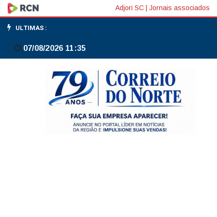
Bolsas
Adjori SC
|
Jornais associados
em
ULTIMAS :
NY
07/08/2026 11:35
fecham
em
alta
e
descolam
do
petróleo