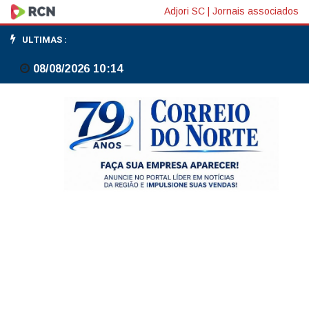
MME:
Adjori SC
|
Jornais associados
portaria
ULTIMAS :
prevê
08/08/2026 10:14
em
novembro
3
leilões
para
a
compra