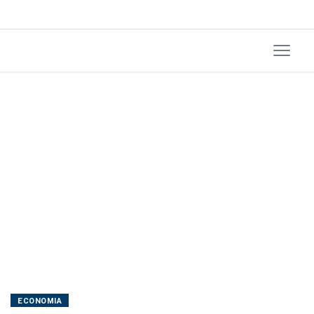
em
junho
ECONOMIA