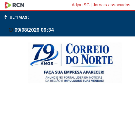
Instituições
Adjori SC
|
Jornais associados
associadas
ULTIMAS :
terão
09/08/2026 06:34
de
comunicar
clientes
sobre
proteção
do
FGC