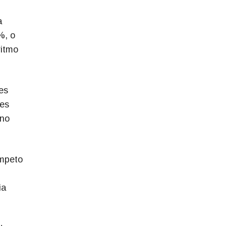
a
%, o
ritmo
es
res
 no
ímpeto
ia