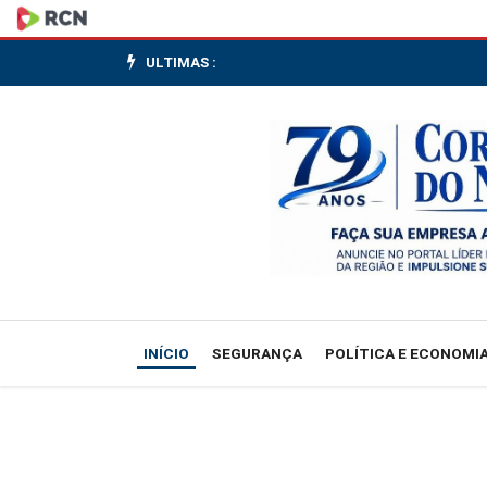
Ibovespa
recua
ULTIMAS :
no
primeiro
pregão
de
junho
com
INÍCIO
SEGURANÇA
POLÍTICA E ECONOMI
Irã
suspendendo