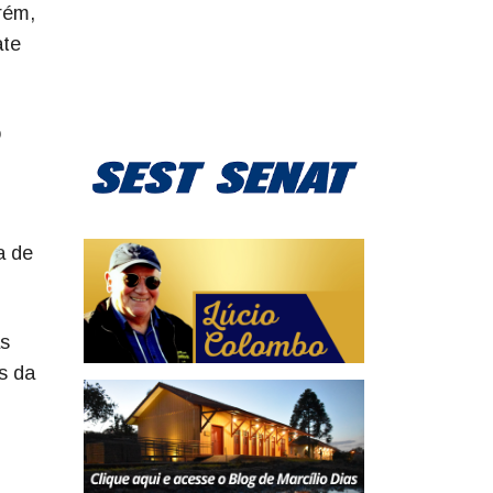
rém,
ate
o
a de
as
s da