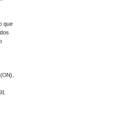
o que
 dos
o
 (ON),
91