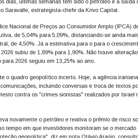
os dias, últimas semanas tem sido o petróleo e a saída 
o Saravalle, estrategista-chefe da Krivo Capital.
dice Nacional de Preços ao Consumidor Amplo (IPCA) d
iva, de 5,04% para 5,09%, distanciando-se ainda mai
ral, de 4,50%. Já a estimativa para o para o crescimen
em 2026 subiu de 1,89% para 1,90%. Não houve alteração
são para 2026 seguiu em 13,25% ao ano.
te o quadro geopolítico incerto. Hoje, a agência iraniana
comunicações, incluindo conversas e troca de textos po
to contra os "crimes sionistas" realizados por Israel 
eva novamente o petróleo e reativa o prêmio de risco s
mo tempo em que investidores monitoram se o mercado
teção geopolítica", diz em nota Otávio Araújo, consult