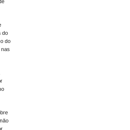
de
e
s do
to do
 nas
r
no
obre
 não
or