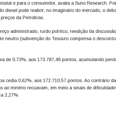
estatal e para o consumidor, avalia a Suno Research. Po
do diesel pode reabrir, no imaginário do mercado, o deb
e preços da Petrobras.
eço administrado, ruído político, reedição da discussã
nte neutro (subvenção do Tesouro compensa o desconto
aixa de 0,73%, aos 173.787,49 pontos, acumulando perd
a cedia 0,62%, aos 172.710,57 pontos. Ao contrário d
as ao minério recuavam, em meio a sinais de dificuldade
aía 2,27%