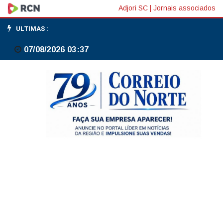
Focus:
Adjori SC
|
Jornais associados
mediana
ULTIMAS :
de
07/08/2026 03:37
IPCA
2026
passa
de
5,04%
para
5,09%,