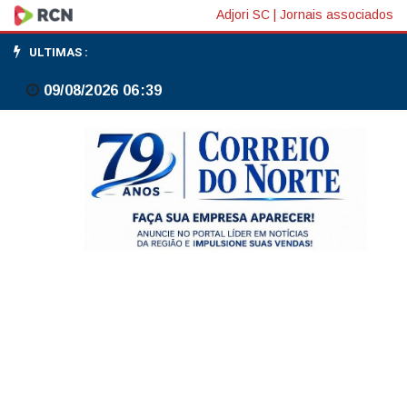
Durigan:
Adjori SC
|
Jornais associados
basta
ULTIMAS :
alegação
09/08/2026 06:39
que
banco
tem
contas
do
PCC
para