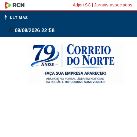
Lula
Adjori SC
|
Jornais associados
defende
ULTIMAS :
Pix
08/08/2026 22:58
e
diz
que
sistema
brasileiro
assusta
norte-