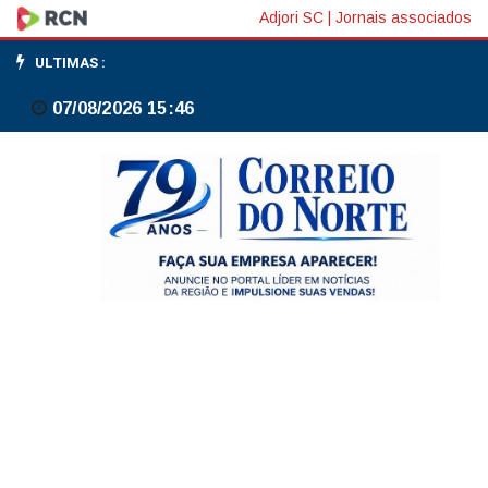
Corpus
Adjori SC
|
Jornais associados
Christi
ULTIMAS :
é
07/08/2026 15:46
feriado
ou
ponto
facultativo?
Entenda
regras