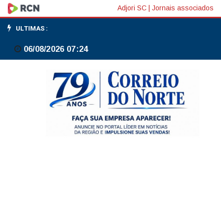
Durigan
Adjori SC
|
Jornais associados
afirma
ULTIMAS :
que
06/08/2026 07:24
Pix
não
está
na
mesa
de
negociação