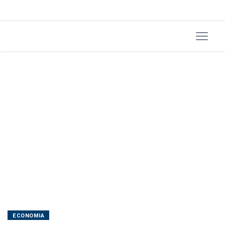
com
EUA
ECONOMIA