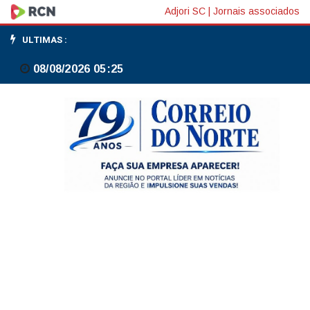
Venda
Adjori SC
|
Jornais associados
de
ULTIMAS :
veículos
08/08/2026 05:25
novos
no
país
sobe
15%
até
maio