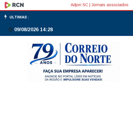
Lula
Adjori SC
|
Jornais associados
responsabiliza
ULTIMAS :
clã
09/08/2026 14:28
Bolsonaro
por
ataque
dos
EUA
ao
Pix