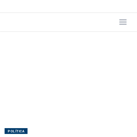
e
taxação
POLÍTICA