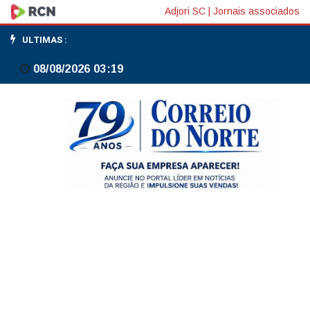
Marilisa
Adjori SC
|
Jornais associados
defende
ULTIMAS :
fundo
08/08/2026 03:19
regional
e
mais
recursos
para
municípios