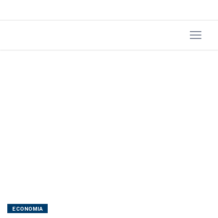
de
ônibus
elétricos
ECONOMIA