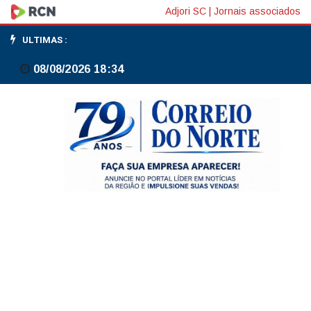
Cade
Adjori SC
|
Jornais associados
vai
ULTIMAS :
analisar
08/08/2026 18:34
operação
da
Mitsubishi
com
taiwanesa
para
fabricação