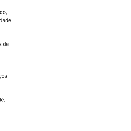
do,
idade
s de
ços
de,