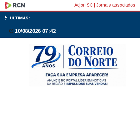
É
Adjori SC
|
Jornais associados
sensato
ULTIMAS :
manter
10/08/2026 07:42
juros
inalterados,
mas
pode
ser
necessário
agir