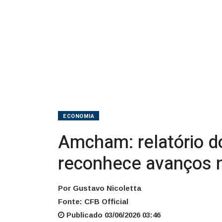
mas
reconhece
avanços
no
diálogo
ECONOMIA
Amcham: relatório d
reconhece avanços n
Por Gustavo Nicoletta
Fonte: CFB Official
Publicado 03/06/2026 03:46