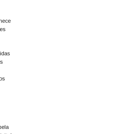
nhece
ões
idas
os
os
pela