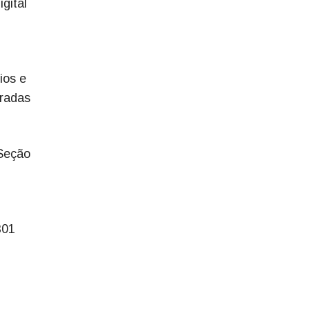
gital
ios e
eradas
Seção
301