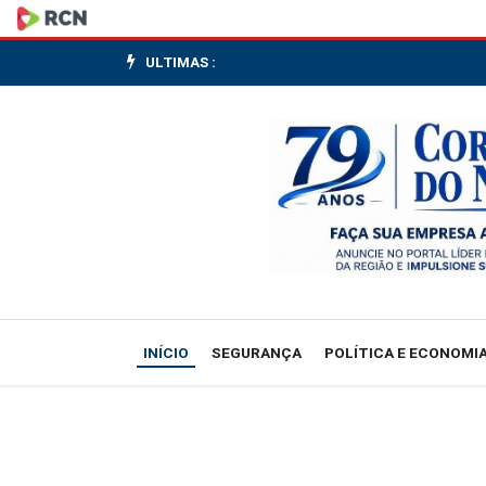
Amcham:
relatório
ULTIMAS :
do
USTR
recomenda
tarifa
dos
EUA
INÍCIO
SEGURANÇA
POLÍTICA E ECONOMI
ao
Brasil,