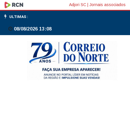
IPC-
Adjori SC
|
Jornais associados
S
ULTIMAS :
desacelera
08/08/2026 13:08
em
cinco
das
sete
capitais
pesquisadas
pela