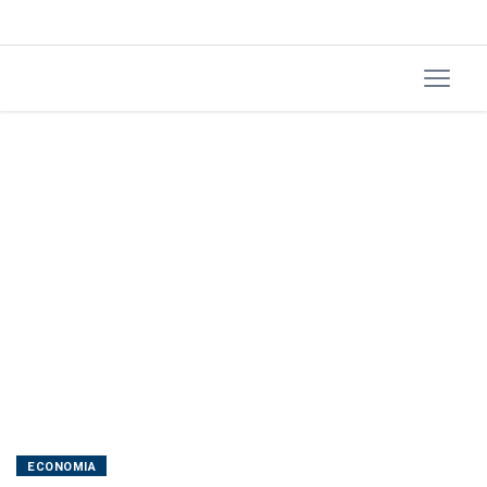
FGV
no
encerramento
de
maio
ECONOMIA