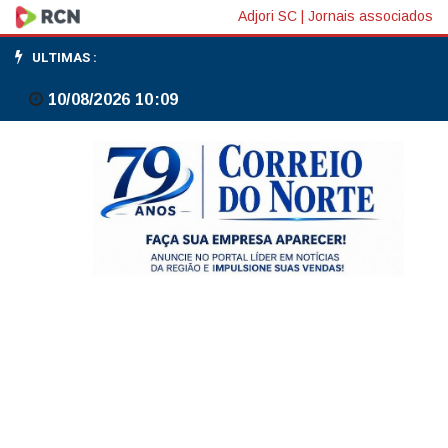
Expansão
Adjori SC
|
Jornais associados
de
ULTIMAS :
stablecoins
10/08/2026 10:09
lastreadas
em
dólar
pode
ter
implicações
globais,