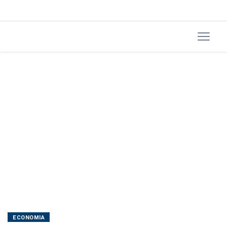
diz
dirigente
do
Fed
ECONOMIA